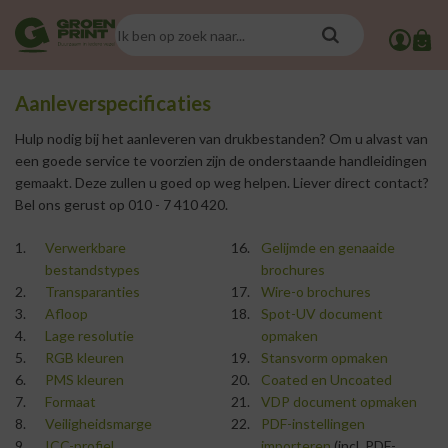
Aanleverspecificaties
Hulp nodig bij het aanleveren van drukbestanden? Om u alvast van
een goede service te voorzien zijn de onderstaande handleidingen
gemaakt. Deze zullen u goed op weg helpen. Liever direct contact?
Bel ons gerust op 010 - 7 410 420.
Verwerkbare
Gelijmde en genaaide
bestandstypes
brochures
Transparanties
Wire-o brochures
Afloop
Spot-UV document
Lage resolutie
opmaken
RGB kleuren
Stansvorm opmaken
PMS kleuren
Coated en Uncoated
Formaat
VDP document opmaken
Veiligheidsmarge
PDF-instellingen
ICC-profiel
importeren
(incl. PDF-