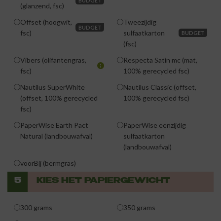
BUDGET
(glanzend, fsc)
Offset (hoogwit,
Tweezijdig
BUDGET
fsc)
sulfaatkarton
BUDGET
(fsc)
Vibers (olifantengras,
Respecta Satin mc (mat,
fsc)
100% gerecycled fsc)
Nautilus SuperWhite
Nautilus Classic (offset,
(offset, 100% gerecycled
100% gerecycled fsc)
fsc)
PaperWise Earth Pact
PaperWise eenzijdig
Natural (landbouwafval)
sulfaatkarton
(landbouwafval)
voorBij (bermgras)
5
KIES HET PAPIERGEWICHT
300 grams
350 grams