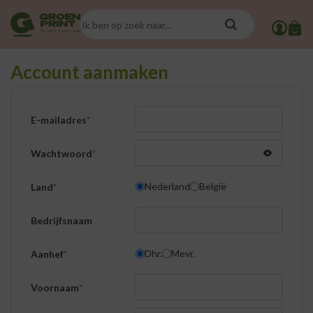
Account aanmaken
E-mailadres
*
Wachtwoord
*
Nederland
België
Land
*
Bedrijfsnaam
Dhr.
Mevr.
Aanhef
*
Voornaam
*