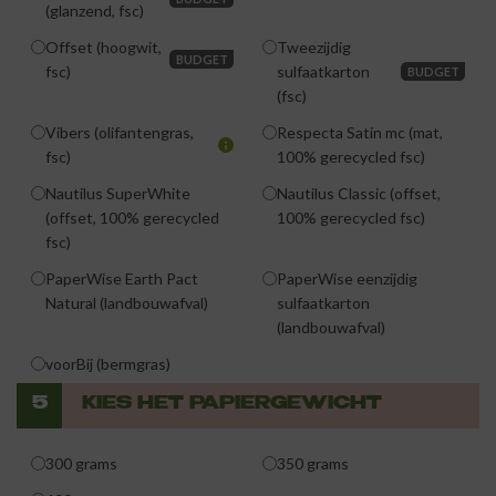
(glanzend, fsc)
Offset (hoogwit,
Tweezijdig
BUDGET
fsc)
sulfaatkarton
BUDGET
(fsc)
Vibers (olifantengras,
Respecta Satin mc (mat,
fsc)
100% gerecycled fsc)
Nautilus SuperWhite
Nautilus Classic (offset,
(offset, 100% gerecycled
100% gerecycled fsc)
fsc)
PaperWise Earth Pact
PaperWise eenzijdig
Natural (landbouwafval)
sulfaatkarton
(landbouwafval)
voorBij (bermgras)
5
KIES HET PAPIERGEWICHT
300 grams
350 grams