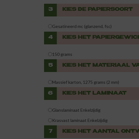
3
KIES DE PAPIERSOORT
Gesatineerd mc (glanzend, fsc)
4
KIES HET PAPIERGEWIC
150 grams
5
KIES HET MATERIAAL V
Massief karton, 1275 grams (2 mm)
6
KIES HET LAMINAAT
Glanslaminaat Enkelzijdig
Krasvast laminaat Enkelzijdig
7
KIES HET AANTAL ON