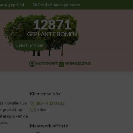
herp geprijsd
Gratis blanco geleverd
12871
GEPLANTE BOMEN
Lees hier meer
ACCOUNT
WINKELTAS
Klantenservice
al opvallen. Je
085 - 902 00 22
s geplakt op
Laden...
hterzijde van de
taan.
Maatwerk offerte