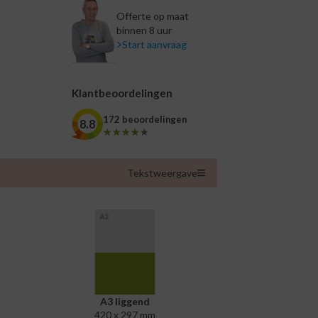
Offerte op maat
binnen 8 uur
Start aanvraag
Klantbeoordelingen
172 beoordelingen
8.8
★★★★★
★★★★★
Tekstweergave
A3 liggend
420 x 297 mm