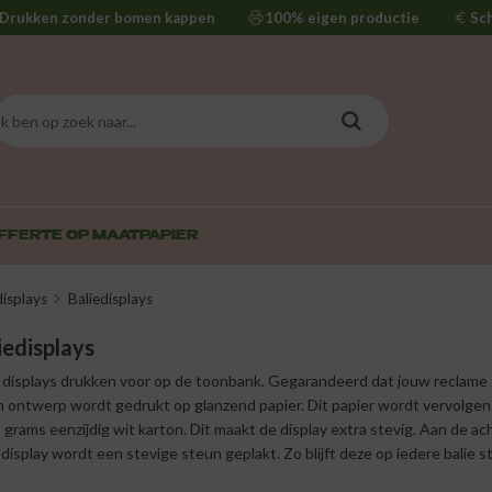
Drukken zonder bomen kappen
100% eigen productie
Sc
FFERTE OP MAAT
PAPIER
displays
Baliedisplays
iedisplays
e displays drukken voor op de toonbank. Gegarandeerd dat jouw reclame z
n ontwerp wordt gedrukt op glanzend papier. Dit papier wordt vervolgen
grams eenzijdig wit karton. Dit maakt de display extra stevig. Aan de ac
 display wordt een stevige steun geplakt. Zo blijft deze op iedere balie s