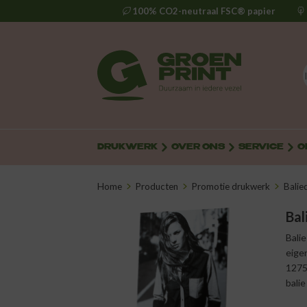
100% CO2-neutraal FSC® papier
DRUKWERK
OVER ONS
SERVICE
O
Home
Producten
Promotie drukwerk
Balie
Bal
Bali
eige
1275 
balie