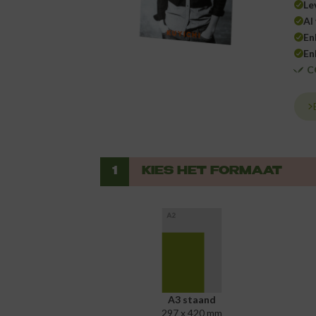
Le
Al
En
En
C
1
KIES HET FORMAAT
A3 staand
297 x 420 mm