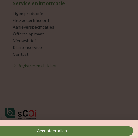
Service en informatie
Eigen productie
FSC-gecertificeerd
Aanleverspecificaties
Offerte op maat
Nieuwsbrief
Klantenservice
Contact
Registreren als klant
Accepteer alles