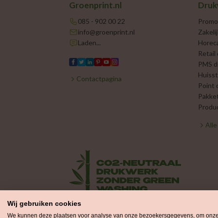
Groenprint.nl
Druk
085 - 902 00 22
Promo
info@groenprint.nl
Zakeli
Laden...
Horec
Retail
PMS d
Huisst
Contactpagina
Point 
Pakke
Produc
All
Wij gebruiken cookies
We kunnen deze plaatsen voor analyse van onze bezoekersgegevens, om onze w