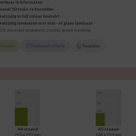
verbaar in 6 formaten
 vanaf 10 stuks te bestellen
kelzijdig in full colour bedrukt
kelzijdig lamineren met mat- of glans laminaat
O2-neutraal drukwerk, zonder green washing
Maatwerk offerte
Bestellen
Templates
A4 staand
A5 staand
210 x 297 mm
148 x 210 mm