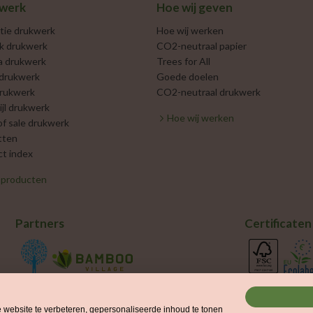
werk
Hoe wij geven
tie drukwerk
Hoe wij werken
jk drukwerk
CO2-neutraal papier
a drukwerk
Trees for All
 drukwerk
Goede doelen
rukwerk
CO2-neutraal drukwerk
ijl drukwerk
Hoe wij werken
of sale drukwerk
tten
t index
e producten
Partners
Certificaten
ebsite te verbeteren, gepersonaliseerde inhoud te tonen