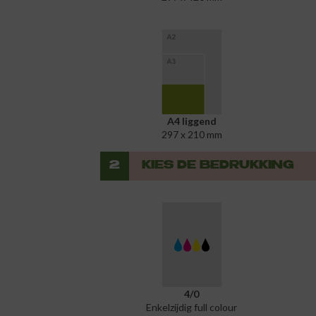
A4 liggend
297 x 210 mm
2
KIES DE BEDRUKKING
4/0
Enkelzijdig full colour