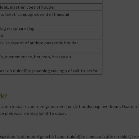
doek, mast en voet of houder
go, tekst, campagnebeeld of huisstijl
flag en square flag
ot
nk, kruisvoet of andere passende houder
ie, evenementen, beurzen, horeca en
t en duidelijke plaatsing van logo of call-to-action
rk?
e vorm bepaalt voor een groot deel hoe je boodschap overkomt. Daarom is 
 de plek waar de vlag komt te staan.
aardoor is dit model geschikt voor duidelijke communicatie en zakelijke zi