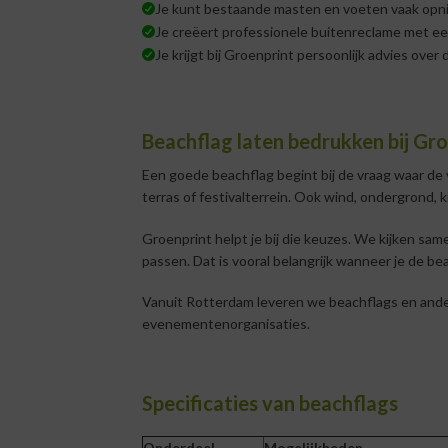
Je kunt bestaande masten en voeten vaak opn
Je creëert professionele buitenreclame met ee
Je krijgt bij Groenprint persoonlijk advies over 
Beachflag laten bedrukken bij Gr
Een goede beachflag begint bij de vraag waar de v
terras of festivalterrein. Ook wind, ondergrond, 
Groenprint helpt je bij die keuzes. We kijken sam
passen. Dat is vooral belangrijk wanneer je de be
Vanuit Rotterdam leveren we beachflags en ander
evenementenorganisaties.
Specificaties van beachflags
Onderdeel
Mogelijkheden