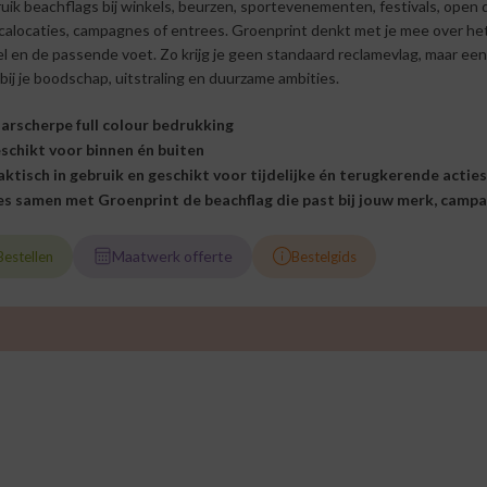
uik beachflags bij winkels, beurzen, sportevenementen, festivals, open 
calocaties, campagnes of entrees. Groenprint denkt met je mee over het
l en de passende voet. Zo krijg je geen standaard reclamevlag, maar een
bij je boodschap, uitstraling en duurzame ambities.
arscherpe full colour bedrukking
schikt voor binnen én buiten
aktisch in gebruik en geschikt voor tijdelijke én terugkerende acties
es samen met Groenprint de beachflag die past bij jouw merk, campag
Maatwerk offerte
Bestellen
Bestelgids