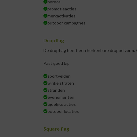
horeca
promotieacties
merkactivaties
outdoor campagnes
Dropflag
De dropflag heeft een herkenbare druppelvorm. Het
Past goed bij:
sportvelden
winkelstraten
stranden
evenementen
tijdelijke acties
outdoor locaties
Square flag