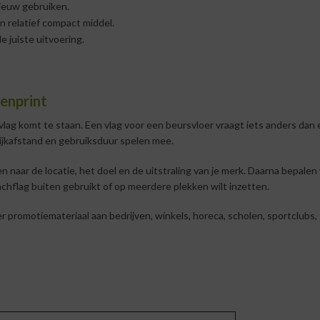
ieuw gebruiken.
n relatief compact middel.
de juiste uitvoering.
oenprint
lag komt te staan. Een vlag voor een beursvloer vraagt iets anders dan e
kijkafstand en gebruiksduur spelen mee.
en naar de locatie, het doel en de uitstraling van je merk. Daarna bepal
achflag buiten gebruikt of op meerdere plekken wilt inzetten.
 promotiemateriaal aan bedrijven, winkels, horeca, scholen, sportclubs