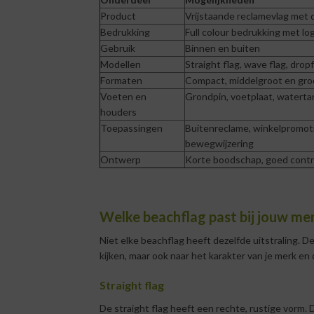
Product
Vrijstaande reclamevlag met 
Bedrukking
Full colour bedrukking met lo
Gebruik
Binnen en buiten
Modellen
Straight flag, wave flag, drop
Formaten
Compact, middelgroot en gro
Voeten en
Grondpin, voetplaat, waterta
houders
Toepassingen
Buitenreclame, winkelpromot
bewegwijzering
Ontwerp
Korte boodschap, goed contras
Welke beachflag past bij jouw me
Niet elke beachflag heeft dezelfde uitstraling. D
kijken, maar ook naar het karakter van je merk en
Straight flag
De straight flag heeft een rechte, rustige vorm. D