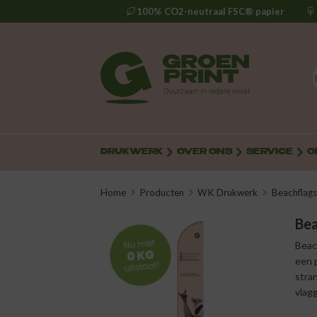
100% CO2-neutraal FSC® papier
DRUKWERK
OVER ONS
SERVICE
O
Home
Producten
WK Drukwerk
Beachflags
Bea
Beac
een 
stra
vlag