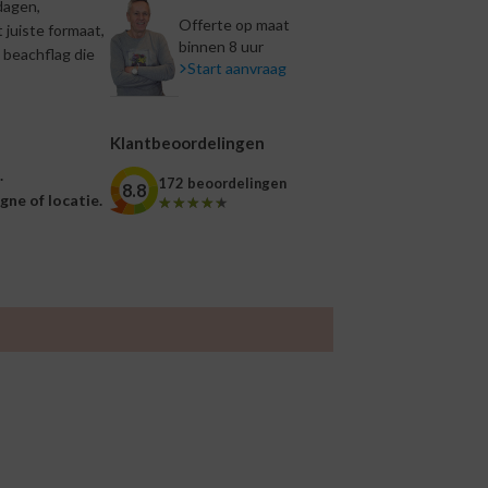
dagen,
Offerte op maat
 juiste formaat,
binnen 8 uur
 beachflag die
Start aanvraag
Klantbeoordelingen
.
172 beoordelingen
8.8
ne of locatie.
★★★★★
★★★★★