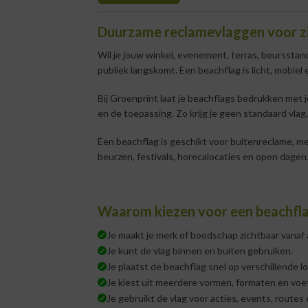
Duurzame reclamevlaggen voor zi
Wil je jouw winkel, evenement, terras, beursstan
publiek langskomt. Een beachflag is licht, mobiel
Bij Groenprint laat je beachflags bedrukken met j
en de toepassing. Zo krijg je geen standaard vlag,
Een beachflag is geschikt voor buitenreclame, me
beurzen, festivals, horecalocaties en open dagen
Waarom kiezen voor een beachfl
Je maakt je merk of boodschap zichtbaar vanaf 
Je kunt de vlag binnen en buiten gebruiken.
Je plaatst de beachflag snel op verschillende lo
Je kiest uit meerdere vormen, formaten en voe
Je gebruikt de vlag voor acties, events, routes