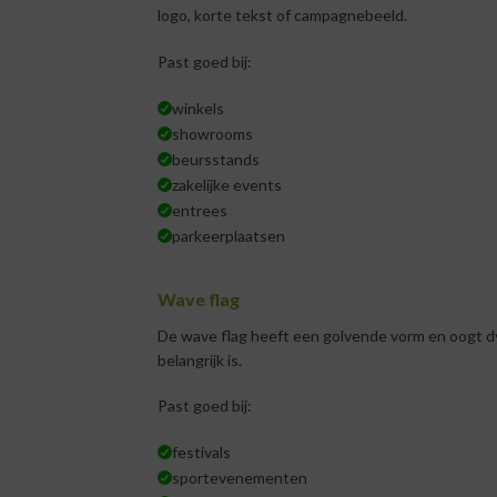
logo, korte tekst of campagnebeeld.
Past goed bij:
winkels
showrooms
beursstands
zakelijke events
entrees
parkeerplaatsen
Wave flag
De wave flag heeft een golvende vorm en oogt dy
belangrijk is.
Past goed bij:
festivals
sportevenementen