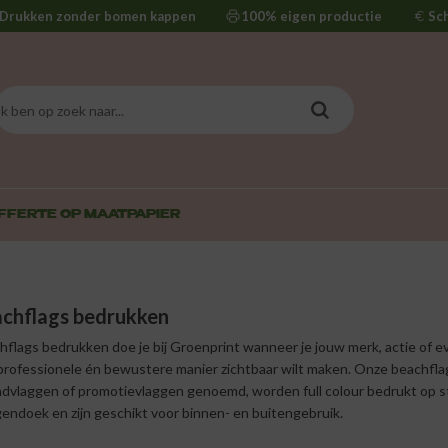
Drukken zonder bomen kappen
100% eigen productie
Sc
FFERTE OP MAAT
PAPIER
chflags bedrukken
hflags bedrukken doe je bij Groenprint wanneer je jouw merk, actie of
professionele én bewustere manier zichtbaar wilt maken. Onze beachfla
ndvlaggen of promotievlaggen genoemd, worden full colour bedrukt op s
gendoek en zijn geschikt voor binnen- en buitengebruik.