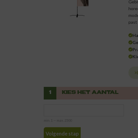
Gebr
hore
mode
past 
Ha
Ge
Pr
Ki
1
KIES HET AANTAL
min. 1 — max. 2500
Volgende stap