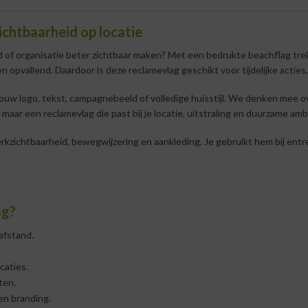
chtbaarheid op locatie
d of organisatie beter zichtbaar maken? Met een bedrukte beachflag tre
 en opvallend. Daardoor is deze reclamevlag geschikt voor tijdelijke acti
ouw logo, tekst, campagnebeeld of volledige huisstijl. We denken mee ov
 maar een reclamevlag die past bij je locatie, uitstraling en duurzame ambi
rkzichtbaarheid, bewegwijzering en aankleding. Je gebruikt hem bij entr
.
ag?
afstand.
caties.
ten.
 en branding.