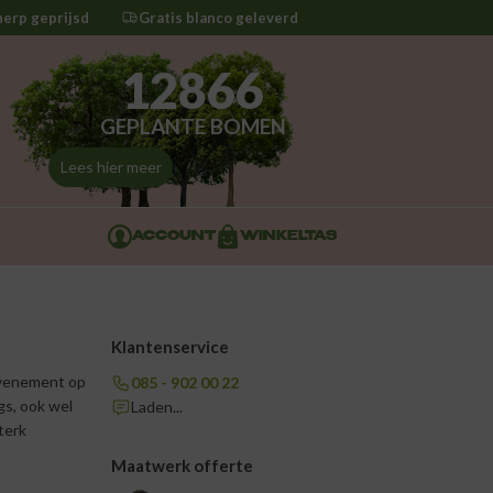
herp geprijsd
Gratis blanco geleverd
12866
GEPLANTE BOMEN
Lees hier meer
ACCOUNT
WINKELTAS
Klantenservice
 evenement op
085 - 902 00 22
gs, ook wel
Laden...
terk
Maatwerk offerte