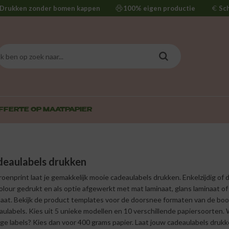
Drukken zonder bomen kappen
100% eigen productie
Sc
FFERTE OP MAAT
PAPIER
eaulabels drukken
roenprint laat je gemakkelijk mooie cadeaulabels drukken. Enkelzijdig of d
colour gedrukt en als optie afgewerkt met mat laminaat, glans laminaat of
naat. Bekijk de product templates voor de doorsnee formaten van de boo
ulabels. Kies uit 5 unieke modellen en 10 verschillende papiersoorten. W
ige labels? Kies dan voor 400 grams papier. Laat jouw cadeaulabels druk