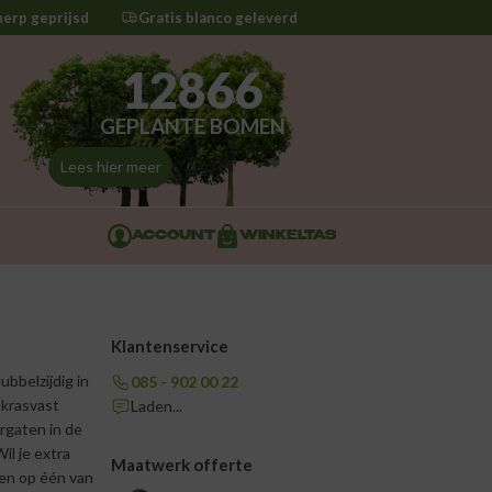
herp geprijsd
Gratis blanco geleverd
12866
GEPLANTE BOMEN
Lees hier meer
ACCOUNT
WINKELTAS
Klantenservice
ubbelzijdig in
085 - 902 00 22
 krasvast
Laden...
rgaten in de
il je extra
Maatwerk offerte
ken op één van