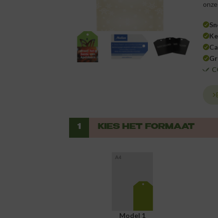
onze
Sn
Ke
Ca
Gr
C
1
KIES HET FORMAAT
Model 1