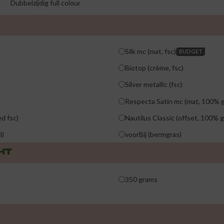
Dubbelzijdig full colour
Silk mc (mat, fsc)
BUDGET
Biotop (crème, fsc)
Silver metallic (fsc)
Respecta Satin mc (mat, 100% g
d fsc)
Nautilus Classic (offset, 100% 
l)
voorBij (bermgras)
HT
350 grams