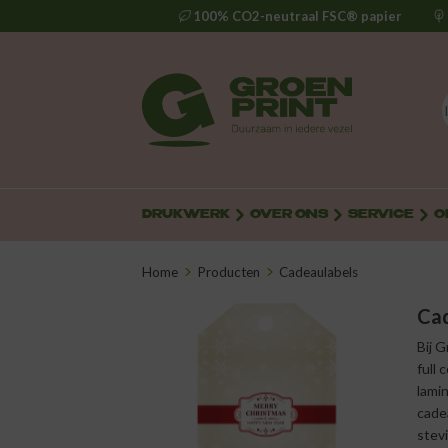
100% CO2-neutraal FSC® papier
DRUKWERK
OVER ONS
SERVICE
O
Home
Producten
Cadeaulabels
Cad
Bij G
full 
lami
cadea
stev