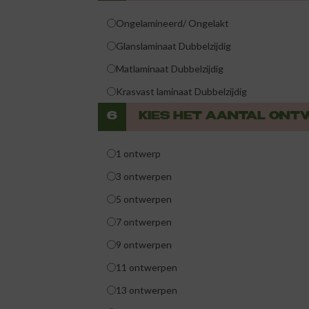
Ongelamineerd/ Ongelakt
Glanslaminaat Dubbelzijdig
Matlaminaat Dubbelzijdig
Krasvast laminaat Dubbelzijdig
6
KIES HET AANTAL ON
1 ontwerp
3 ontwerpen
5 ontwerpen
7 ontwerpen
9 ontwerpen
11 ontwerpen
13 ontwerpen