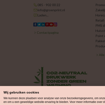
085 - 902 00 22
Promo
info@groenprint.nl
Zakeli
Laden...
Horec
Retail
PMS d
Huisst
Contactpagina
Point 
Pakke
Produc
All
Wij gebruiken cookies
We kunnen deze plaatsen voor analyse van onze bezoekersgegevens, om onze w
en om u een geweldige website-ervaring te bieden. Voor meer informatie over d
Groenprint is onderdeel van de
Printvisi