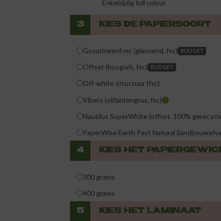
Enkelzijdig full colour
3
KIES DE PAPIERSOORT
Gesatineerd mc (glanzend, fsc)
BUDGET
Offset (hoogwit, fsc)
BUDGET
Off-white structuur (fsc)
Vibers (olifantengras, fsc)
Nautilus SuperWhite (offset, 100% gerecycle
PaperWise Earth Pact Natural (landbouwafva
4
KIES HET PAPIERGEWIC
300 grams
400 grams
5
KIES HET LAMINAAT