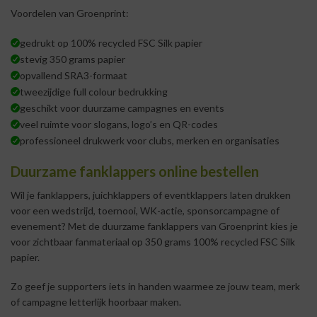
Voordelen van Groenprint:
gedrukt op 100% recycled FSC Silk papier
stevig 350 grams papier
opvallend SRA3-formaat
tweezijdige full colour bedrukking
geschikt voor duurzame campagnes en events
veel ruimte voor slogans, logo’s en QR-codes
professioneel drukwerk voor clubs, merken en organisaties
Duurzame fanklappers online bestellen
Wil je fanklappers, juichklappers of eventklappers laten drukken
voor een wedstrijd, toernooi, WK-actie, sponsorcampagne of
evenement? Met de duurzame fanklappers van Groenprint kies je
voor zichtbaar fanmateriaal op 350 grams 100% recycled FSC Silk
papier.
Zo geef je supporters iets in handen waarmee ze jouw team, merk
of campagne letterlijk hoorbaar maken.