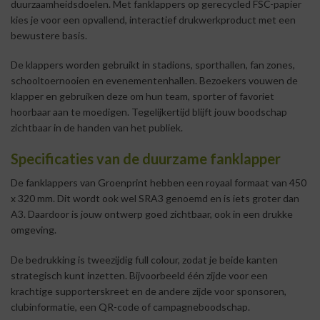
duurzaamheidsdoelen. Met fanklappers op gerecycled FSC-papier
kies je voor een opvallend, interactief drukwerkproduct met een
bewustere basis.
De klappers worden gebruikt in stadions, sporthallen, fan zones,
schooltoernooien en evenementenhallen. Bezoekers vouwen de
klapper en gebruiken deze om hun team, sporter of favoriet
hoorbaar aan te moedigen. Tegelijkertijd blijft jouw boodschap
zichtbaar in de handen van het publiek.
Specificaties van de duurzame fanklapper
De fanklappers van Groenprint hebben een royaal formaat van 450
x 320 mm. Dit wordt ook wel SRA3 genoemd en is iets groter dan
A3. Daardoor is jouw ontwerp goed zichtbaar, ook in een drukke
omgeving.
De bedrukking is tweezijdig full colour, zodat je beide kanten
strategisch kunt inzetten. Bijvoorbeeld één zijde voor een
krachtige supporterskreet en de andere zijde voor sponsoren,
clubinformatie, een QR-code of campagneboodschap.