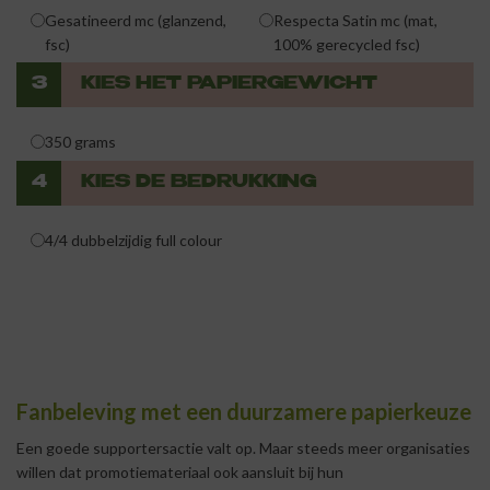
Gesatineerd mc (glanzend,
Respecta Satin mc (mat,
fsc)
100% gerecycled fsc)
3
KIES HET PAPIERGEWICHT
350 grams
4
KIES DE BEDRUKKING
4/4 dubbelzijdig full colour
Fanbeleving met een duurzamere papierkeuze
Een goede supportersactie valt op. Maar steeds meer organisaties
willen dat promotiemateriaal ook aansluit bij hun