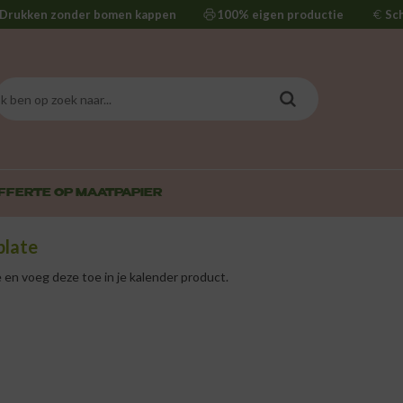
Drukken zonder bomen kappen
100% eigen productie
Sc
FFERTE OP MAAT
PAPIER
plate
e
en voeg deze toe in je kalender product.