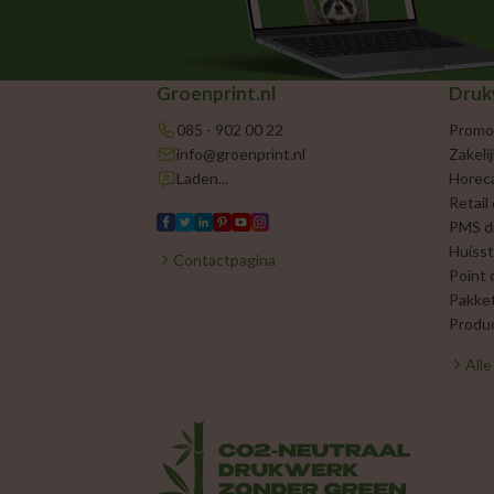
Groenprint.nl
Druk
085 - 902 00 22
Promo
info@groenprint.nl
Zakeli
Laden...
Horec
Retail
PMS d
Huisst
Contactpagina
Point 
Pakke
Produc
All