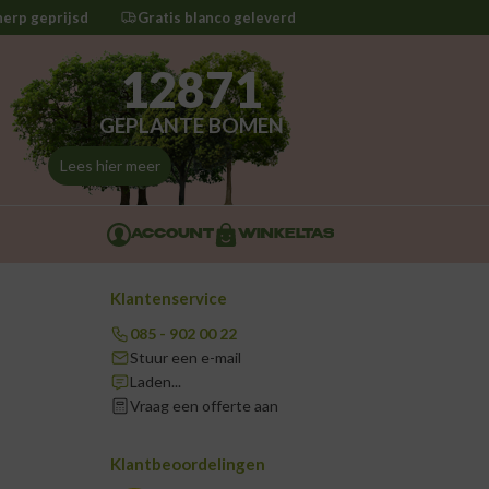
herp geprijsd
Gratis blanco geleverd
12871
GEPLANTE BOMEN
Lees hier meer
ACCOUNT
WINKELTAS
Klantenservice
085 - 902 00 22
Stuur een e-mail
Laden...
Vraag een offerte aan
Klantbeoordelingen