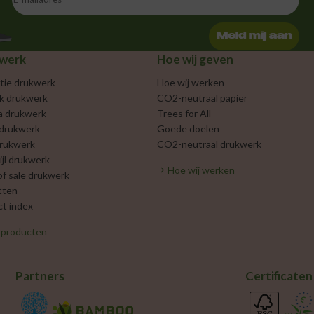
Meld mij aan
werk
Hoe wij geven
tie drukwerk
Hoe wij werken
jk drukwerk
CO2-neutraal papier
a drukwerk
Trees for All
 drukwerk
Goede doelen
rukwerk
CO2-neutraal drukwerk
ijl drukwerk
Hoe wij werken
of sale drukwerk
tten
t index
e producten
Partners
Certificaten