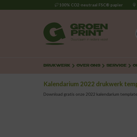
100% CO2-neutraal FSC® papier
DRUKWERK
OVER ONS
SERVICE
O
Kalendarium 2022 drukwerk tem
Download gratis onze
2022 kalendarium templat