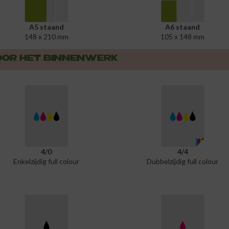
A5 staand
A6 staand
148 x 210 mm
105 x 148 mm
VOOR HET BINNENWERK
4/0
4/4
Enkelzijdig full colour
Dubbelzijdig full colour