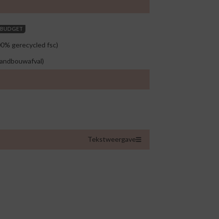
BUDGET
00% gerecycled fsc)
landbouwafval)
Tekstweergave