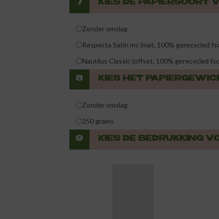
7
KIES DE PAPIERSOORT 
Zonder omslag
Respecta Satin mc (mat, 100% gerecycled fs
Nautilus Classic (offset, 100% gerecycled fsc
8
KIES HET PAPIERGEWI
Zonder omslag
250 grams
9
KIES DE BEDRUKKING V