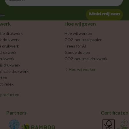
Meld mij aan
werk
Hoe wij geven
tie drukwerk
Hoe wij werken
jk drukwerk
CO2-neutraal papier
a drukwerk
Trees for All
 drukwerk
Goede doelen
rukwerk
CO2-neutraal drukwerk
ijl drukwerk
Hoe wij werken
of sale drukwerk
tten
t index
e producten
Partners
Certificaten