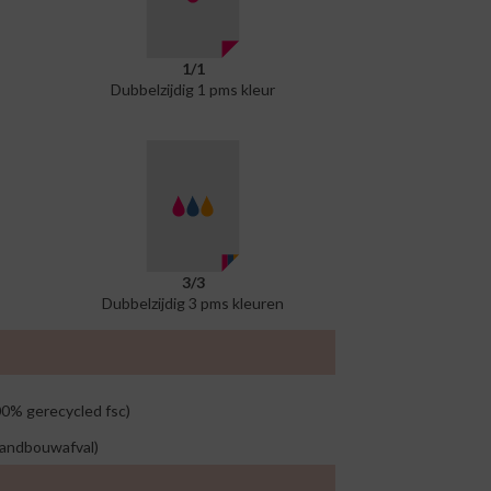
1/1
Dubbelzijdig 1 pms kleur
3/3
Dubbelzijdig 3 pms kleuren
00% gerecycled fsc)
landbouwafval)