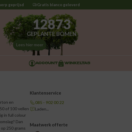
herp geprijsd
Gratis blanco geleverd
12873
GEPLANTE BOMEN
Lees hier meer
ACCOUNT
WINKELTAS
Klantenservice
arton en
085 - 902 00 22
50 of 100 vellen
Laden...
 in full colour
t omslag? Dan
Maatwerk offerte
t op 250 grams