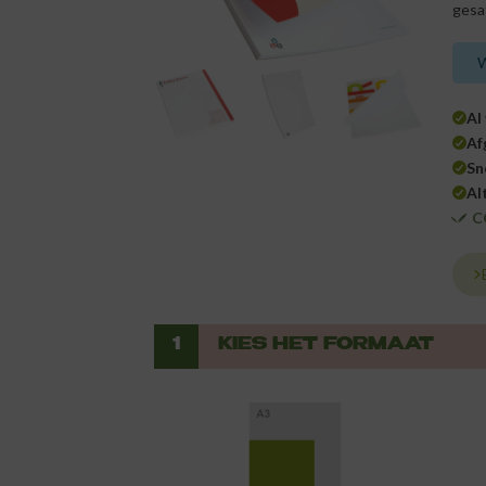
gesa
W
Al
Af
Sn
Al
C
1
KIES HET FORMAAT