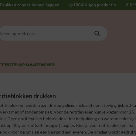
Drukken zonder bomen kappen
100% eigen productie
Sc
FFERTE OP MAAT
PAPIER
itieblokken drukken
otitieblokken worden aan de kop gelijmd inclusief een stevig grijsbord k
werkt met of zonder omslag. Voor de notitievellen kun je kiezen voor 25, 
lok. Deze notitievellen hebben dezelfde bedrukking en worden enkelzijdig
ukt op 80 grams offset (hoogwit) papier. Kies je voor notitieblokken me
je ook voor de omslag een bestand aanleveren. De omslag wordt gedruk