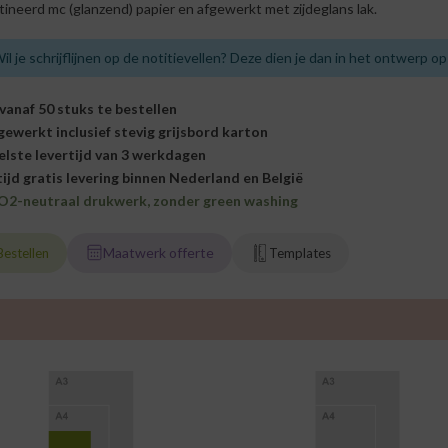
tineerd mc (glanzend) papier en afgewerkt met zijdeglans lak.
il je schrijflijnen op de notitievellen? Deze dien je dan in het ontwerp o
 vanaf 50 stuks te bestellen
gewerkt inclusief stevig grijsbord karton
elste levertijd van 3 werkdagen
tijd gratis levering binnen Nederland en België
O2-neutraal drukwerk, zonder green washing
Maatwerk offerte
Bestellen
Templates