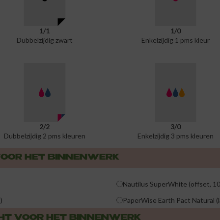
1/1
1/0
Dubbelzijdig zwart
Enkelzijdig 1 pms kleur
2/2
3/0
Dubbelzijdig 2 pms kleuren
Enkelzijdig 3 pms kleuren
 VOOR HET BINNENWERK
Nautilus SuperWhite (offset, 1
)
PaperWise Earth Pact Natural (
CHT VOOR HET BINNENWERK