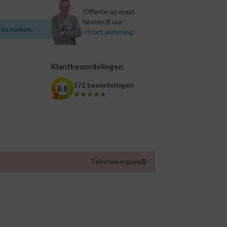
Offerte op maat
binnen 8 uur
p te nemen.
Start aanvraag
Klantbeoordelingen
172 beoordelingen
8.8
★★★★★
★★★★★
Tekstweergave