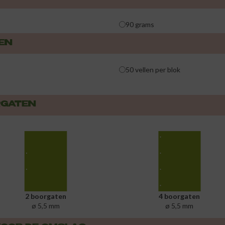
90 grams
EN
50 vellen per blok
RGATEN
2 boorgaten
4 boorgaten
ø 5,5 mm
ø 5,5 mm