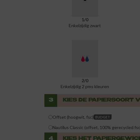
1/0
Enkelzijdig zwart
2/0
Enkelzijdig 2 pms kleuren
3
KIES DE PAPIERSOORT
Offset (hoogwit, fsc)
BUDGET
Nautilus Classic (offset, 100% gerecycled fsc
4
KIES HET PAPIERGEWI