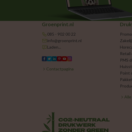
Groenprint.nl
Druk
085 - 902 00 22
Promo
info@groenprint.nl
Zakeli
Laden...
Horec
Retail
PMS d
Huisst
Contactpagina
Point 
Pakke
Produc
All