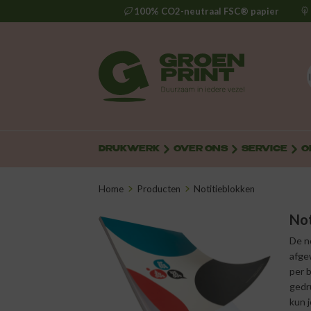
100% CO2-neutraal FSC® papier
DRUKWERK
OVER ONS
SERVICE
O
Home
Producten
Notitieblokken
Not
De n
afge
per b
gedr
kun 