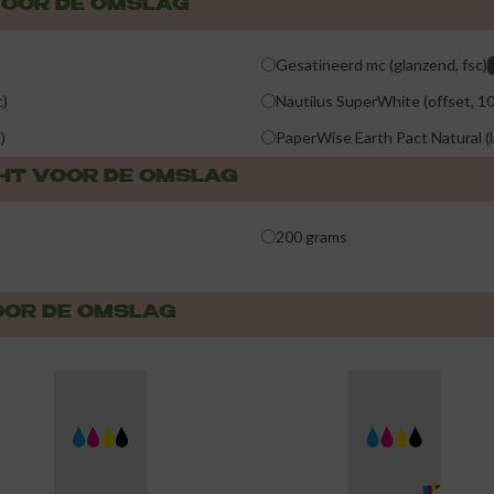
VOOR DE OMSLAG
Gesatineerd mc (glanzend, fsc)
c)
Nautilus SuperWhite (offset, 1
)
PaperWise Earth Pact Natural (
CHT VOOR DE OMSLAG
200 grams
OOR DE OMSLAG