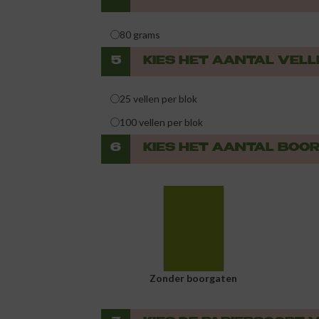
80 grams
5
KIES HET AANTAL VELL
25 vellen per blok
100 vellen per blok
6
KIES HET AANTAL BOO
Zonder boorgaten