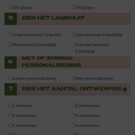
285 grams
350 grams
5
KIES HET LAMINAAT
Ongelamineerd/ Ongelakt
Glanslaminaat Enkelzijdig
Matlaminaat Enkelzijdig
Krasvast laminaat
Enkelzijdig
MET OF ZONDER
6
PERSONALISERING
Zonder personalisering
Met personalisering
7
KIES HET AANTAL ONTWERPEN
1 ontwerp
2 ontwerpen
3 ontwerpen
4 ontwerpen
5 ontwerpen
6 ontwerpen