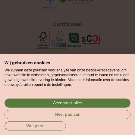
Certificaten
Wij gebruiken cookies
We kunnen deze plaatsen voor analyse van onze bezoekersgegevens, om
onze website te verbeteren, gepersonaliseerde inhoud te tonen en om u een
geweldige website-ervaring te bieden. Voor meer informatie over de cookies
die we gebruiken opent u de instellingen.
Groenprint is onderdeel van de
Printvisie Groep
en maakt gebruik
Accepteer alles
van de certificering van Printvisie voor drukwerk geproduceerd in
Nee, pas aan
de Printvisie drukkerij.
Copyright © 2012-2026 Groenprint.nl
Weigeren
Algemene voorwaarden
Privacybeleid